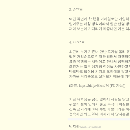
3. 슈**ㅌ
여긴 작년에 핫 했음 이메일로만 가입하
밀어주는 매칭 방식이라서 일반 랜덤 방
재미 보는데 기다리기 짜증나면 기본 택
4. ㅂㅇ*ㅈ
최근에 누가 기혼녀 만난 후기썰 올려 
짧은 거리순으로 먼저 매칭돼서 경쟁타
요즘 유행하는 채팅이고 만나서 꽁떡하
조건거는 일부 생계형 여성들 차단하고 
바로바로 답장옴 의외로 오전에도 많고
가까운 거리순으로 살펴보기 때문에 기
(좌표: https://bit.ly/43krnJM (PC 가능))
지금 대학생들 공강 많아서 사람도 많고 
귀찮게 설치 안해서 좋고 목적이 확실한
간혹 근거리에 30대 후반이 보이기는 
접속자만 봐도 20대 여자가 더 많다는걸
박지하
(2023-11-04 00:45:18)