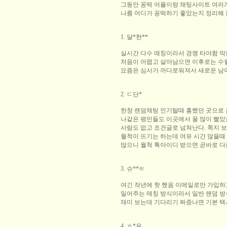
그동안 꽁떡 어플이랑 채팅사이트 여러개
나름 어디가 꽁떡하기 좋았는지 정리해 
1. 달*한**
실시간 다수 매칭이라서 경쟁 타야함 막
처음이 어렵고 살아남으면 이후로는 수
요즘은 심사가 까다로워져서 새로운 남
2. ㄷ단*
한창 랜덤채팅 인기탈때 흥했던 곳으로
나같은 평민들도 이곳에서 꿀 많이 빨았
사람도 없고 조건글로 넘쳐난다. 쪽지 
월척이 뜨기는 하는데 여유 시간 많을때
많으니 월척 톡아이디 받으면 곧바로 
3. 슈**ㅌ
여긴 작년에 핫 했음 이메일로만 가입하
밀어주는 매칭 방식이라서 일반 랜덤 방
재미 보는데 기다리기 짜증나면 기본 택
4. ㅎ*유