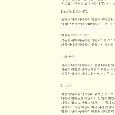
유료결제 안해도 볼 수 있는 P TV 생방 
https://bit.ly/3oHidYL
들가서 자기 닉네임만 적으면 곧바로 bj
난 컴으로 보는데 모바일에서도 무난하
이성원
(2023-07-24 05:04:05)
그동안 꽁떡 어플이랑 채팅사이트 여러개
나름 어디가 꽁떡하기 좋았는지 정리해 
1. 달*한**
실시간 다수 매칭이라서 경쟁 타야함 막
처음이 어렵고 살아남으면 이후로는 수
요즘은 심사가 까다로워져서 새로운 남
2. ㄷ단*
한창 랜덤채팅 인기탈때 흥했던 곳으로
나같은 평민들도 이곳에서 꿀 많이 빨았
사람도 없고 조건글로 넘쳐난다. 쪽지 
월척이 뜨기는 하는데 여유 시간 많을때
많으니 월척 톡아이디 받으면 곧바로 