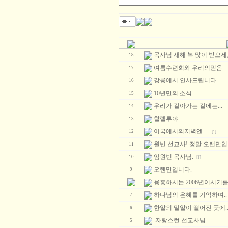
목사님 새해 복 많이 받으세요
18
여름수련회와 우리의믿음
17
강릉에서 인사드립니다.
16
10년만의 소식
15
우리가 걸아가는 길에는...
14
할렐루야
13
이국에서의저녁엔....
12
[1]
원빈 선교사! 정말 오랜만입
11
임원빈 목사님.
10
[1]
오랜만입니다.
9
융흥하시는 2006년이시기를.
하나님의 은혜를 기억하며..
7
한알의 밀알이 떨어진 곳에..
6
자랑스런 선교사님
5