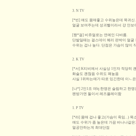
3. N TV
[*빈] 얘도 몸매좋고 수위높은데 목귀신.
얼굴 보여주는데 성괴삘이라서 걍 안보이는
[짱*걸] 비쥬얼로는 연예인 다바름.
단발일때는 걸스데이 혜리 판박이 얼굴
수위는 겁나 높다. 단점은 가슴이 많이 
2. K TV
[*서] K티비에서 사실상 1인자 적당히
화술도 괜찮음 수위도 꽤높음
사실 1위하는애가 따로 있긴한데 이ㄴ
[나*] 2인1조 여bj 한명은 슬림하고 한
팬방가면 둘이서 레즈플레이함
1. P TV
[*라] 몸매 겁나 좋고(가슴이 죽임...) 
얘도 수위가 좀 높은데 가끔 바나나같은거
얼공안하는게 최대단점