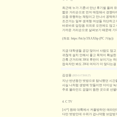
최근에 누가 기혼녀 만난 후기썰 올려 
짧은 거리순으로 먼저 매칭돼서 경쟁타
요즘 유행하는 채팅이고 만나서 꽁떡하
조건거는 일부 생계형 여성들 차단하고 
바로바로 답장옴 의외로 오전에도 많고
가까운 거리순으로 살펴보기 때문에 기
(좌표: https://bit.ly/3XAXItp (PC 가능))
지금 대학생들 공강 많아서 사람도 많고 
귀찮게 설치 안해서 좋고 목적이 확실한
간혹 근거리에 30대 후반이 보이기는 
접속자만 봐도 20대 여자가 더 많다는걸
김성용
(2023-11-17 20:01:27)
지난 반년동안 벗방으로 탐닉했던 시간들
사실 나처럼 생방에 맛들이면 더이상 녹화
주로 블라인드 검열이 뜸한 곳으로 선별
4. C TV
[사*] 원래 대륙에서 커플방하던 애라던
다만 벗방인데 수위가 겁나약함 브압방