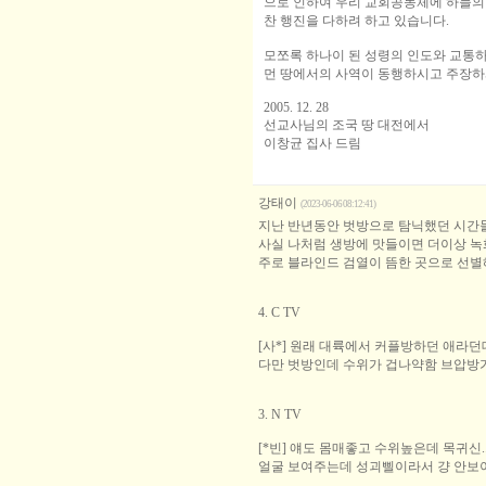
으로 인하여 우리 교회공동체에 하늘의
찬 행진을 다하려 하고 있습니다.
모쪼록 하나이 된 성령의 인도와 교통
먼 땅에서의 사역이 동행하시고 주장
2005. 12. 28
선교사님의 조국 땅 대전에서
이창균 집사 드림
강태이
(2023-06-06 08:12:41)
지난 반년동안 벗방으로 탐닉했던 시간들
사실 나처럼 생방에 맛들이면 더이상 녹화
주로 블라인드 검열이 뜸한 곳으로 선별
4. C TV
[사*] 원래 대륙에서 커플방하던 애라던
다만 벗방인데 수위가 겁나약함 브압방
3. N TV
[*빈] 얘도 몸매좋고 수위높은데 목귀신.
얼굴 보여주는데 성괴삘이라서 걍 안보이는