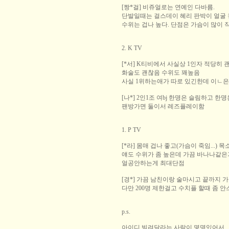
[짱*걸] 비쥬얼로는 연예인 다바름.
단발일때는 걸스데이 혜리 판박이 얼굴
수위는 겁나 높다. 단점은 가슴이 많이 
2. K TV
[*서] K티비에서 사실상 1인자 적당히
화술도 괜찮음 수위도 꽤높음
사실 1위하는애가 따로 있긴한데 이ㄴ
[나*] 2인1조 여bj 한명은 슬림하고 한
팬방가면 둘이서 레즈플레이함
1. P TV
[*라] 몸매 겁나 좋고(가슴이 죽임...) 
얘도 수위가 좀 높은데 가끔 바나나같은거
얼공안하는게 최대단점
[경*] 가끔 남친이랑 술마시고 끝까지 
다만 200명 제한걸고 수치플 할때 좀 
p.s.
아이디 빌려달라는 사람이 몇명있어서..